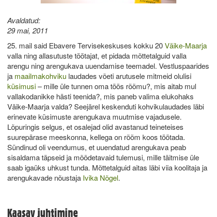
Avaldatud:
29 mai, 2011
25. mail said Ebavere Tervisekeskuses kokku 20
Väike-Maarja
valla ning allasutuste töötajat, et pidada mõttetalguid valla
arengu ning arengukava uuendamise teemadel. Vestluspaarides
ja
maailmakohviku
laudades võeti arutusele mitmeid olulisi
küsimusi
– mille üle tunnen oma töös rõõmu?, mis aitab mul
vallakodanikke hästi teenida?, mis paneb valima elukohaks
Väike-Maarja valda? Seejärel keskenduti kohvikulaudades läbi
erinevate küsimuste arengukava muutmise vajadusele.
Lõpuringis selgus, et osalejad olid avastanud teineteises
suurepärase meeskonna, kellega on rõõm koos töötada.
Sündinud oli veendumus, et uuendatud arengukava peab
sisaldama täpseid ja mõõdetavaid tulemusi, mille täitmise üle
saab igaüks uhkust tunda. Mõttetalguid aitas läbi viia koolitaja ja
arengukavade nõustaja
Ivika Nõgel
.
Kaasav juhtimine