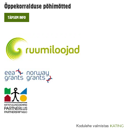
Õppekorralduse põhimõtted
TÄPSEM INFO
Kodulehe valmistas
KATING