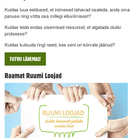
Kuidas luua eeldused, et inimesed tahavad osaleda, anda oma
panuse ning võtta osa millegi elluviimisest?
Kuidas leida endas sisemised ressursid, et algatada olulisi
protsesse?
Kuidas kutsuda ringi need, kes seni on kõrvale jäänud?
TUTVU LÄHEMALT
Raamat Ruumi Loojad