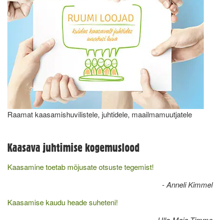
Raamat kaasamishuvilistele, juhtidele, maailmamuutjatele
Kaasava juhtimise kogemuslood
Kaasamine toetab mõjusate otsuste tegemist!
-
Anneli Kimmel
Kaasamise kaudu heade suheteni!
-
Ulla-Maia Timmo