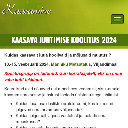
Toggle
navigat
KAASAVA JUHTIMISE KOOLITUS 2024
Kuidas kaasavalt luua hoolivaid ja mõjusaid muutusi?
13.-15. veebruaril 2024,
Männiku Metsatalus
, Viljandimaal.
Koolitusgrupp on täitunud. Uuri korraldajatelt, ehk on mõni
vaba koht tekkinud.
Keerulised ajad nõuavad uut moodi eestvedamist, sisukamaid
kaasamisprotsesse ja oskust toetada ühistarkusega juhtimist.
Kuidas luua usalduslikku aruteluruumi, kus inimesed
julgevad oma arvamusi väljendada?
Kuidas julgemalt jagada vastutust ja toetada oma
meeskonda?
Kuidas kasvatada enda, oma meeskonna ja