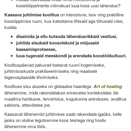
koostööpartnerite võimekust luua koos uusi lahendusi?
Kaasava juhtimise koolitus
on intensiivne, loov ning praktiline
koosõppimise ruum, kus katsetame lihtsaid aga tõhusaid viise,
kuidas
disainida ja ellu kutsuda tähendusrikkaid vestlusi,
juhtida sisukaid koosolekuid ja mõjusaid
kaasamisprotsesse,
luua tugevaid meeskondi ja arendada koostöökultuuri.
Koolituspäevad pakuvad toetavat ruumi kogemiseks,
juhtimisoskuste praktiseerimiseks ning reaalsete
tegevusplaanide lihvimiseks.
Koolituse sisu aluseks on globaalse haardega
Art of hosting
lähenemine, mida rakendatakse erinevates kontekstides üle
maailma hariduses, tervishoius, kogukonna arenduses, avalikus
sektoris, ettevõtetes jne.
Kaasavat lähenemist juhtimises saab rakendada igaüks, kelle
jaoks on oluline tegutsemine koos teistega ning hooliv
lähenemine oma töös.