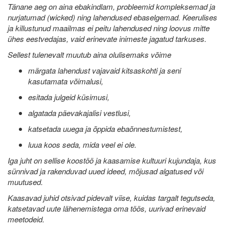
Tänane aeg on aina ebakindlam, probleemid kompleksemad ja
nurjatumad (wicked) ning lahendused ebaselgemad. Keerulises
ja killustunud maailmas ei peitu lahendused ning loovus mitte
ühes eestvedajas, vaid erinevate inimeste jagatud tarkuses.
Sellest tulenevalt muutub aina olulisemaks võime
märgata lahendust vajavaid kitsaskohti ja seni
kasutamata võimalusi,
esitada julgeid küsimusi,
algatada päevakajalisi vestlusi,
katsetada uuega ja õppida ebaõnnestumistest,
luua koos seda, mida veel ei ole.
Iga juht on sellise koostöö ja kaasamise kultuuri kujundaja, kus
sünnivad ja rakenduvad uued ideed, mõjusad algatused või
muutused.
Kaasavad juhid otsivad pidevalt viise, kuidas targalt tegutseda,
katsetavad uute lähenemistega oma töös, uurivad erinevaid
meetodeid.