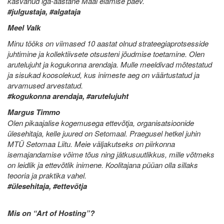
kasvanud iga-aastane Maal elamise päev.
#julgustaja, #algataja
Meel Valk
Minu tööks on viimased 10 aastat olnud strateegiaprotsesside
juhtimine ja kollektiivsete otsusteni jõudmise toetamine. Olen
arutelujuht ja kogukonna arendaja. Mulle meeldivad mõtestatud
ja sisukad koosolekud, kus inimeste aeg on väärtustatud ja
arvamused arvestatud.
#kogukonna arendaja, #arutelujuht
Margus Timmo
Olen pikaajalise kogemusega ettevõtja, organisatsioonide
ülesehitaja, kelle juured on Setomaal. Praegusel hetkel juhin
MTÜ Setomaa Liitu. Meie väljakutseks on piirkonna
isemajandamise võime tõus ning jätkusuutlikkus, mille võtmeks
on leidlik ja ettevõtlik inimene. Koolitajana püüan olla sillaks
teooria ja praktika vahel.
#ülesehitaja, #ettevõtja
Mis on “Art of Hosting”?