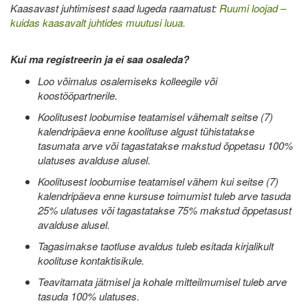
Kaasavast juhtimisest saad lugeda raamatust:
Ruumi loojad –
kuidas kaasavalt juhtides muutusi luua.
Kui ma registreerin ja ei saa osaleda?
Loo võimalus osalemiseks kolleegile või
koostööpartnerile.
Koolitusest loobumise teatamisel vähemalt seitse (7)
kalendripäeva enne koolituse algust tühistatakse
tasumata arve või tagastatakse makstud õppetasu 100%
ulatuses avalduse alusel.
Koolitusest loobumise teatamisel vähem kui seitse (7)
kalendripäeva enne kursuse toimumist tuleb arve tasuda
25% ulatuses või tagastatakse 75% makstud õppetasust
avalduse alusel.
Tagasimakse taotluse avaldus tuleb esitada kirjalikult
koolituse kontaktisikule.
Teavitamata jätmisel ja kohale mitteilmumisel tuleb arve
tasuda 100% ulatuses.