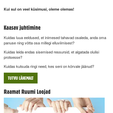
Kui sul on veel küsimusi, oleme olemas!
Kaasav juhtimine
Kuidas luua eeldused, et inimesed tahavad osaleda, anda oma
panuse ning võtta osa millegi elluviimisest?
Kuidas leida endas sisemised ressursid, et algatada olulisi
protsesse?
Kuidas kutsuda ringi need, kes seni on kõrvale jäänud?
TUTVU LÄHEMALT
Raamat Ruumi Loojad