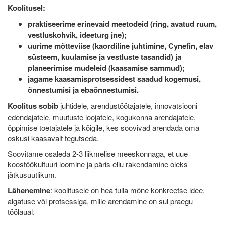
Koolitusel:
praktiseerime erinevaid meetodeid (ring, avatud ruum,
vestluskohvik, ideeturg jne);
uurime mõtteviise (kaordiline juhtimine, Cynefin, elav
süsteem, kuulamise ja vestluste tasandid) ja
planeerimise mudeleid (kaasamise sammud);
jagame kaasamisprotsessidest saadud kogemusi,
õnnestumisi ja ebaõnnestumisi.
Koolitus sobib
juhtidele, arendustöötajatele, innovatsiooni
edendajatele, muutuste loojatele, kogukonna arendajatele,
õppimise toetajatele ja kõigile, kes soovivad arendada oma
oskusi kaasavalt tegutseda.
Soovitame osaleda 2-3 liikmelise meeskonnaga, et uue
koostöökultuuri loomine ja päris ellu rakendamine oleks
jätkusuutlikum.
Lähenemine
: koolitusele on hea tulla mõne konkreetse idee,
algatuse või protsessiga, mille arendamine on sul praegu
töölaual.