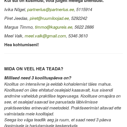
Kui sul on küsimusi, võta julgelt meiega ühendust.
Ivika Nõgel,
partnerlus@partnerlus.ee
, 5115914
Piret Jeedas,
piret@ruumiloojad.ee
, 5292242
Margus Timmo,
timmo@kagureis.ee
, 5622 2886
Meel Valk,
meel.valk@gmail.com
, 5346 3610
Hea kohtumiseni!
MIDA ON VEEL HEA TEADA?
Millised need 3 koolituspäeva on?
Koolitus on intensiivne ja eeldab kohalolemist täies mahus.
Koolitused on üles ehitatud osalejaid kaasavalt, kus sisendi
andmine vaheldub praktilise tegevusega. Koolituse omapära on
see, et osalejad saavad ise panustada läbiviimisse
praktiseerides erinevaid meetodeid. Praktiseerimist aitavad ette
valmistada meie koolitajad.
Seega loo väga teadlik aeg ja ruum, et saad need 3 päeva
õppimisele ja harjutamisele keskenduda.