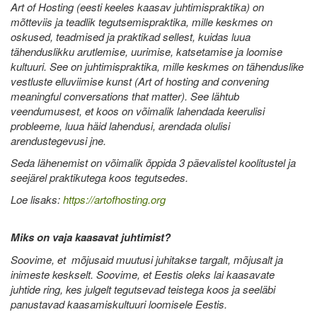
Art of Hosting (eesti keeles kaasav juhtimispraktika) on
mõtteviis ja teadlik tegutsemispraktika, mille keskmes on
oskused, teadmised ja praktikad sellest, kuidas luua
tähenduslikku arutlemise, uurimise, katsetamise ja loomise
kultuuri. See on juhtimispraktika, mille keskmes on tähenduslike
vestluste elluviimise kunst (Art of hosting and convening
meaningful conversations that matter). See lähtub
veendumusest, et koos on võimalik lahendada keerulisi
probleeme, luua häid lahendusi, arendada olulisi
arendustegevusi jne.
Seda lähenemist on võimalik õppida 3 päevalistel koolitustel ja
seejärel praktikutega koos tegutsedes.
Loe lisaks:
https://artofhosting.org
Miks on vaja kaasavat juhtimist?
Soovime, et mõjusaid muutusi juhitakse targalt, mõjusalt ja
inimeste keskselt. Soovime, et Eestis oleks lai kaasavate
juhtide ring, kes julgelt tegutsevad teistega koos ja seeläbi
panustavad kaasamiskultuuri loomisele Eestis.