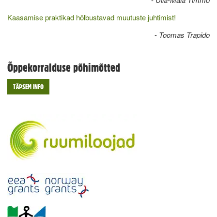
Kaasamise praktikad hõlbustavad muutuste juhtimist!
-
Toomas Trapido
Õppekorralduse põhimõtted
TÄPSEM INFO