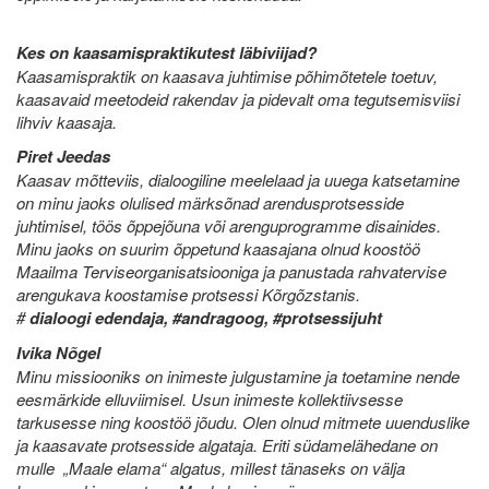
Kes on kaasamispraktikutest läbiviijad?
Kaasamispraktik on kaasava juhtimise põhimõtetele toetuv,
kaasavaid meetodeid rakendav ja pidevalt oma tegutsemisviisi
lihviv kaasaja.
Piret Jeedas
Kaasav mõtteviis, dialoogiline meelelaad ja uuega katsetamine
on minu jaoks olulised märksõnad arendusprotsesside
juhtimisel, töös õppejõuna või arenguprogramme disainides.
Minu jaoks on suurim õppetund kaasajana olnud koostöö
Maailma Terviseorganisatsiooniga ja panustada rahvatervise
arengukava koostamise protsessi Kõrgõzstanis.
#
dialoogi edendaja, #andragoog, #protsessijuht
Ivika Nõgel
Minu missiooniks on inimeste julgustamine ja toetamine nende
eesmärkide elluviimisel. Usun inimeste kollektiivsesse
tarkusesse ning koostöö jõudu. Olen olnud mitmete uuenduslike
ja kaasavate protsesside algataja. Eriti südamelähedane on
mulle „Maale elama“ algatus, millest tänaseks on välja