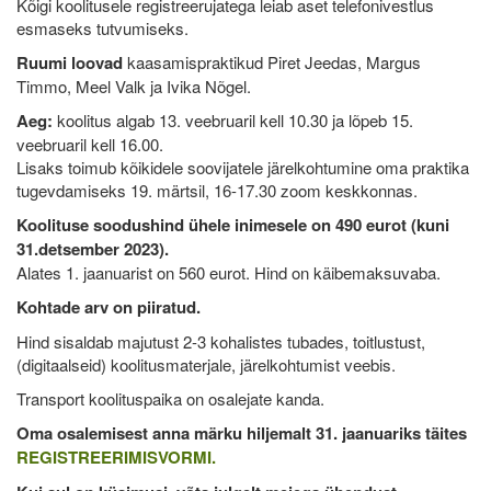
Kõigi koolitusele registreerujatega leiab aset telefonivestlus
esmaseks tutvumiseks.
Ruumi loovad
kaasamispraktikud Piret Jeedas, Margus
Timmo, Meel Valk ja Ivika Nõgel.
Aeg:
koolitus algab 13. veebruaril kell 10.30 ja lõpeb 15.
veebruaril kell 16.00.
Lisaks toimub kõikidele soovijatele järelkohtumine oma praktika
tugevdamiseks 19. märtsil, 16-17.30 zoom keskkonnas.
Koolituse soodushind ühele inimesele on 490 eurot (kuni
31.detsember 2023
).
Alates 1. jaanuarist on 560 eurot. Hind on käibemaksuvaba.
Kohtade arv on piiratud.
Hind sisaldab majutust 2-3 kohalistes tubades, toitlustust,
(digitaalseid) koolitusmaterjale, järelkohtumist veebis.
Transport koolituspaika on osalejate kanda.
Oma osalemisest anna märku hiljemalt 31. jaanuariks täites
REGISTREERIMISVORMI.