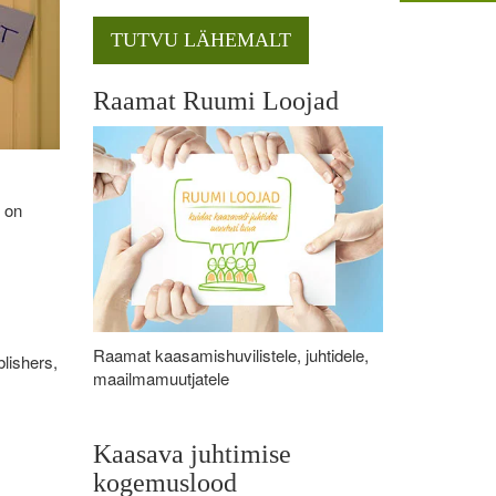
TUTVU LÄHEMALT
Raamat Ruumi Loojad
s on
Raamat kaasamishuvilistele, juhtidele,
lishers,
maailmamuutjatele
Kaasava juhtimise
kogemuslood