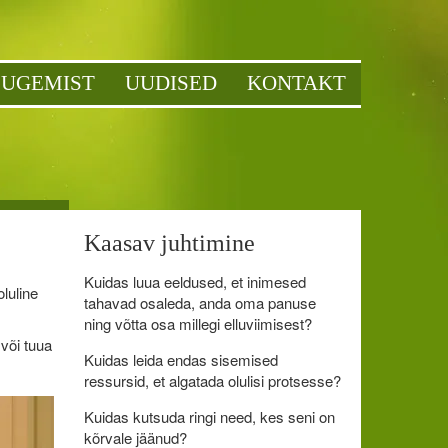
LUGEMIST
UUDISED
KONTAKT
Kaasav juhtimine
Kuidas luua eeldused, et inimesed
luline
tahavad osaleda, anda oma panuse
ning võtta osa millegi elluviimisest?
või tuua
Kuidas leida endas sisemised
ressursid, et algatada olulisi protsesse?
Kuidas kutsuda ringi need, kes seni on
kõrvale jäänud?