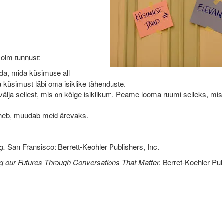
kolm tunnust:
ida, mida küsimuse all
küsimust läbi oma isiklike tähenduste.
älja sellest, mis on kõige isiklikum. Peame looma ruumi selleks, mi
läheb, muudab meid ärevaks.
g.
San Fransisco: Berrett-Keohler Publishers, Inc.
g our Futures Through Conversations That Matter.
Berret-Koehler Pub