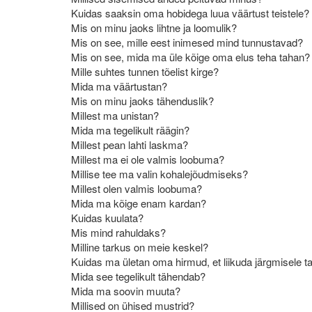
Kuidas saaksin oma hobidega luua väärtust teistele?
Mis on minu jaoks lihtne ja loomulik?
Mis on see, mille eest inimesed mind tunnustavad?
Mis on see, mida ma üle kõige oma elus teha tahan?
Mille suhtes tunnen tõelist kirge?
Mida ma väärtustan?
Mis on minu jaoks tähenduslik?
Millest ma unistan?
Mida ma tegelikult räägin?
Millest pean lahti laskma?
Millest ma ei ole valmis loobuma?
Millise tee ma valin kohalejõudmiseks?
Millest olen valmis loobuma?
Mida ma kõige enam kardan?
Kuidas kuulata?
Mis mind rahuldaks?
Milline tarkus on meie keskel?
Kuidas ma ületan oma hirmud, et liikuda järgmisele ta
Mida see tegelikult tähendab?
Mida ma soovin muuta?
Millised on ühised mustrid?