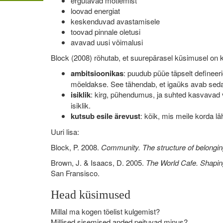
ergutavad mõtlemist
loovad energiat
keskenduvad avastamisele
toovad pinnale oletusi
avavad uusi võimalusi
Block (2008) rõhutab, et suurepärasel küsimusel on 
ambitsioonikas
: puudub püüe täpselt defineer
mõeldakse. See tähendab, et igaüks avab seda 
isiklik
: kirg, pühendumus, ja suhted kasvavad v
isiklik.
kutsub esile ärevust
: kõik, mis meile korda 
Uuri lisa:
Block, P. 2008.
Community. The structure of belongin
Brown, J. & Isaacs, D. 2005.
The World Cafe. Shapin
San Fransisco.
Head küsimused
Millal ma kogen tõelist kulgemist?
Millised sisemised anded peituvad minus?