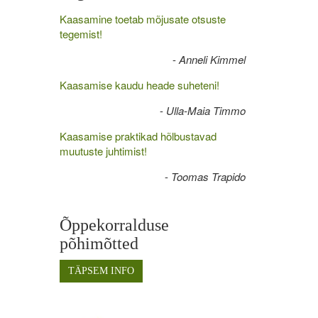
Kaasamine toetab mõjusate otsuste
tegemist!
-
Anneli Kimmel
Kaasamise kaudu heade suheteni!
-
Ulla-Maia Timmo
Kaasamise praktikad hõlbustavad
muutuste juhtimist!
-
Toomas Trapido
Õppekorralduse
põhimõtted
TÄPSEM INFO