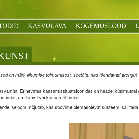
TODID
KASVULAVA
KOGEMUSLOOD
 KUNST
used on märk liikumise toimumisest, seetõttu nad tõendavad arengut
svamist. Erinevates kaasamissituatsioonides on headel küsimustel o
urimist, arutlemist või kaasamõtlemist.
ende iseloom mõjutab, kas soovime olemasolevat süsteemi säilitada 