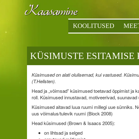
KOOLITUSED
MEE
KÜSIMUSTE ESITAMISE
Küsimused on alati olulisemad, kui vastused. Küsim
(T.Hellsten).
Head ja „võimsad” küsimused toetavad õppimist ja ka
roll. Küsimused innustavad, motiveerivad, suunavad u
Küsimused aitavad luua ruumi millegi uue sünniks. N
uus võimalus/tulevik ruumi (Block 2008)
Head küsimused (Brown & Isaacs 2005):
on lihtsad ja selged