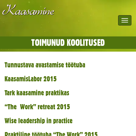
Toggle
navigat
TOIMUNUD KOOLITUSED
Tunnustava avastamise töötuba
KaasamisLabor 2015
Tark kaasamine praktikas
“The Work” retreat 2015
Wise leadership in practice
Praktiline töötuba “The Work” 2015