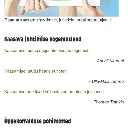
Raamat kaasamishuvilistele, juhtidele, maailmamuutjatele
Kaasava juhtimise kogemuslood
Kaasamine toetab mõjusate otsuste tegemist!
-
Anneli Kimmel
Kaasamise kaudu heade suheteni!
-
Ulla-Maia Timmo
Kaasamise praktikad hõlbustavad muutuste juhtimist!
-
Toomas Trapido
Õppekorralduse põhimõtted