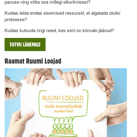
panuse ning võtta osa millegi elluviimisest?
Kuidas leida endas sisemised ressursid, et algatada olulisi
protsesse?
Kuidas kutsuda ringi need, kes seni on kõrvale jäänud?
TUTVU LÄHEMALT
Raamat Ruumi Loojad