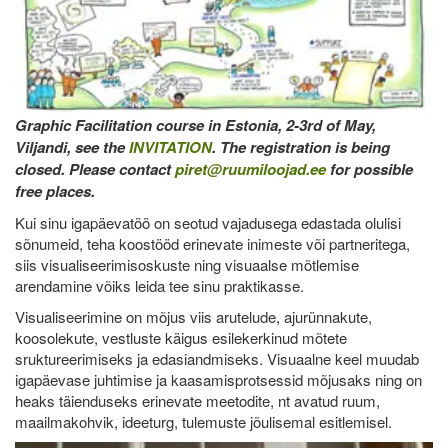
Graphic Facilitation course in Estonia, 2-3rd of May,
Viljandi, see the
INVITATION
. The registration is being
closed. Please contact
piret@ruumiloojad.ee
for possible
free places.
Kui sinu igapäevatöö on seotud vajadusega edastada olulisi
sõnumeid, teha koostööd erinevate inimeste või partneritega,
siis visualiseerimisoskuste ning visuaalse mõtlemise
arendamine võiks leida tee sinu praktikasse.
Visualiseerimine on mõjus viis arutelude, ajurünnakute,
koosolekute, vestluste käigus esilekerkinud mõtete
sruktureerimiseks ja edasiandmiseks. Visuaalne keel muudab
igapäevase juhtimise ja kaasamisprotsessid mõjusaks ning on
heaks täienduseks erinevate meetodite, nt avatud ruum,
maailmakohvik, ideeturg, tulemuste jõulisemal esitlemisel.