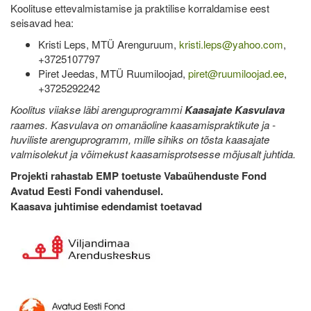
Koolituse ettevalmistamise ja praktilise korraldamise eest
seisavad hea:
Kristi Leps, MTÜ Arenguruum,
kristi.leps@yahoo.com
,
+3725107797
Piret Jeedas, MTÜ Ruumiloojad,
piret@ruumiloojad.ee
,
+3725292242
Koolitus viiakse läbi arenguprogrammi
Kaasajate Kasvulava
raames. Kasvulava on omanäoline kaasamispraktikute ja -
huviliste arenguprogramm, mille sihiks on tõsta kaasajate
valmisolekut ja võimekust kaasamisprotsesse mõjusalt juhtida.
Projekti rahastab EMP toetuste Vabaühenduste Fond
Avatud Eesti Fondi vahendusel.
Kaasava juhtimise edendamist toetavad