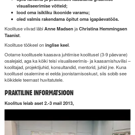
visualiseerimise võtteid;
lood oma isikliku ikoonide varamu;
oled valmis rakendama õpitut oma igapäevatöös.
Koolituse viivad läbi
Anne Madsen
ja
Christina Hemmingsen
Taanist
.
Koolituse töökeel on
inglise keel
.
Ootame koolitusele kaasava juhtimise koolitusel (3-9 päevane)
osalejaid, aga ka kõiki teisi visualiseerimis- ja kaasamishuvilisi –
koolitajad, projektijuhid, konsultandid, mentorid, juhid jne. Kuna
koolitusel osalemine ei eelda joonistamisoskust, siis sobib see
kõikidele teemast huvitatutele.
PRAKTILINE INFORMATSIOON
Koolitus leiab aset 2.-3 mail 2013,