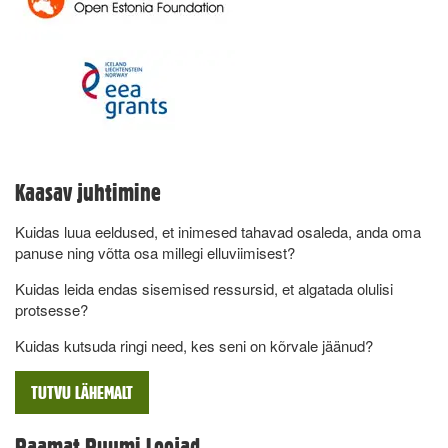
Kaasav juhtimine
Kuidas luua eeldused, et inimesed tahavad osaleda, anda oma
panuse ning võtta osa millegi elluviimisest?
Kuidas leida endas sisemised ressursid, et algatada olulisi
protsesse?
Kuidas kutsuda ringi need, kes seni on kõrvale jäänud?
TUTVU LÄHEMALT
Raamat Ruumi Loojad