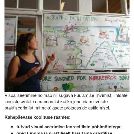
Visualiseerimine hõlmab nii sügava kuulamise lihvimist, lihtsate
joonistusvõtete omandamist kui ka juhendamisvõtete
praktiseerimist mitmekülgsete protsesside esitlemisel.
Kahepäevase koolituse raames:
tutvud visualiseerimise teoreetiliste põhimõtetega;
õpid tundma ja praktiliselt kasutama graafilise