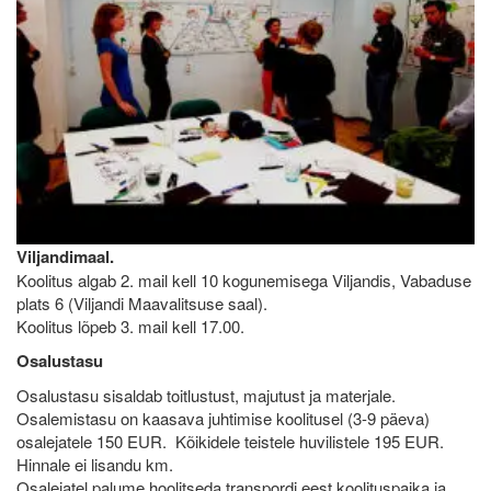
Viljandimaal.
Koolitus algab 2. mail kell 10 kogunemisega Viljandis, Vabaduse
plats 6 (Viljandi Maavalitsuse saal).
Koolitus lõpeb 3. mail kell 17.00.
Osalustasu
Osalustasu sisaldab toitlustust, majutust ja materjale.
Osalemistasu on kaasava juhtimise koolitusel (3-9 päeva)
osalejatele 150 EUR. Kõikidele teistele huvilistele 195 EUR.
Hinnale ei lisandu km.
Osalejatel palume hoolitseda transpordi eest koolituspaika ja