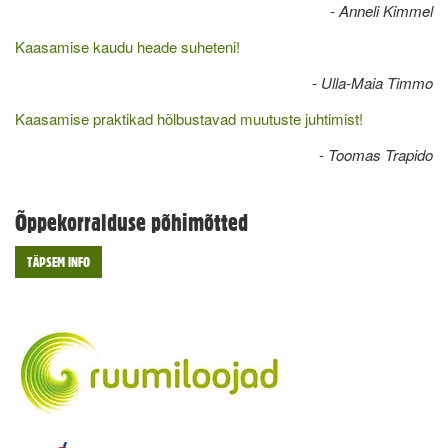
-
Anneli Kimmel
Kaasamise kaudu heade suheteni!
-
Ulla-Maia Timmo
Kaasamise praktikad hõlbustavad muutuste juhtimist!
-
Toomas Trapido
Õppekorralduse põhimõtted
TÄPSEM INFO