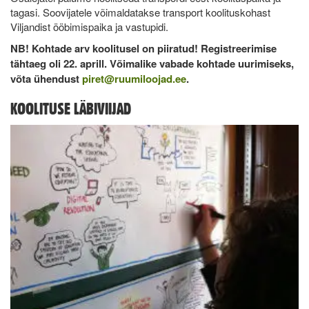
tagasi. Soovijatele võimaldatakse transport koolituskohast
Viljandist ööbimispaika ja vastupidi.
NB! Kohtade arv koolitusel on piiratud! Registreerimise
tähtaeg oli 22. aprill. Võimalike vabade kohtade uurimiseks,
võta ühendust
piret@ruumiloojad.ee
.
KOOLITUSE LÄBIVIIJAD