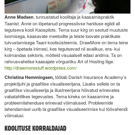
Anne Madsen
, tunnustatud koolitaja ja kaasamispraktik
Taanist. Anne on lõpetanud progressiivse hariduse egiidi all
tegutseva kooli Kaospilots. Tema suur kirg on seotud muutuste
loomisega, kaasavate meetodite ja teiste loovate praktikate
tutvustamisega Taani koolisüsteemis. DrawMore on tema teine
kirg – õpetada inimesi, kes tegutsevad nii avalikus, era- kui
kolmandas sektoris, mõtteid visuaalselt edasi andma. Ta on
rahvusvahelise kaasajate võrgustiku Art of Hosting liige.
http://drawmorestuff.wordpress.com/
Christina Hemmingsen,
töötab Danish Insurance Academy’s
projektijuhi ja graafilise visualiseerijana. Lisaks sellele on ta
graafilise visualiseerija ja illustreerijana hõivatud erinevates
vabatahtlikes tegevustes. Tema kireks on kaasamine ja
probleemilahenduse erinevad võimalused. Probleemide
lahendamisel uurib ta graafilise visualiseerimise kui töövahendi
võimalusi.
KOOLITUSE KORRALDAJAD