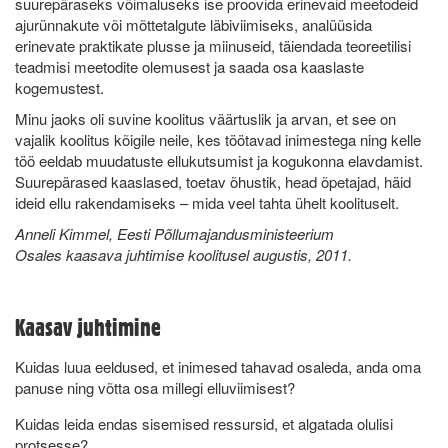
suurepäraseks võimaluseks ise proovida erinevaid meetodeid
ajurünnakute või mõttetalgute läbiviimiseks, analüüsida
erinevate praktikate plusse ja miinuseid, täiendada teoreetilisi
teadmisi meetodite olemusest ja saada osa kaaslaste
kogemustest.
Minu jaoks oli suvine koolitus väärtuslik ja arvan, et see on
vajalik koolitus kõigile neile, kes töötavad inimestega ning kelle
töö eeldab muudatuste ellukutsumist ja kogukonna elavdamist.
Suurepärased kaaslased, toetav õhustik, head õpetajad, häid
ideid ellu rakendamiseks – mida veel tahta ühelt koolituselt.
Anneli Kimmel, Eesti Põllumajandusministeerium
Osales kaasava juhtimise koolitusel augustis, 2011.
Kaasav juhtimine
Kuidas luua eeldused, et inimesed tahavad osaleda, anda oma
panuse ning võtta osa millegi elluviimisest?
Kuidas leida endas sisemised ressursid, et algatada olulisi
protsesse?