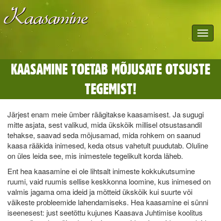
Toggle
navigat
KAASAMINE TOETAB MÕJUSATE OTSUSTE
TEGEMIST!
Järjest enam meie ümber räägitakse kaasamisest. Ja sugugi
mitte asjata, sest valikud, mida ükskõik millisel otsustasandil
tehakse, saavad seda mõjusamad, mida rohkem on saanud
kaasa rääkida inimesed, keda otsus vahetult puudutab. Oluline
on üles leida see, mis inimestele tegelikult korda läheb.
Ent hea kaasamine ei ole lihtsalt inimeste kokkukutsumine
ruumi, vaid ruumis sellise keskkonna loomine, kus inimesed on
valmis jagama oma ideid ja mõtteid ükskõik kui suurte või
väikeste probleemide lahendamiseks. Hea kaasamine ei sünni
iseenesest: just seetõttu kujunes Kaasava Juhtimise koolitus