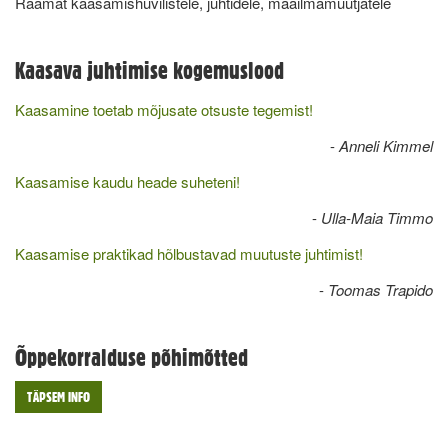
Raamat kaasamishuvilistele, juhtidele, maailmamuutjatele
Kaasava juhtimise kogemuslood
Kaasamine toetab mõjusate otsuste tegemist!
-
Anneli Kimmel
Kaasamise kaudu heade suheteni!
-
Ulla-Maia Timmo
Kaasamise praktikad hõlbustavad muutuste juhtimist!
-
Toomas Trapido
Õppekorralduse põhimõtted
TÄPSEM INFO