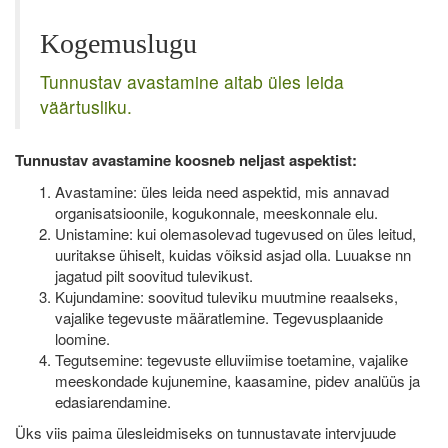
Kogemuslugu
Tunnustav avastamine aitab üles leida
väärtusliku.
Tunnustav avastamine koosneb neljast aspektist:
Avastamine: üles leida need aspektid, mis annavad
organisatsioonile, kogukonnale, meeskonnale elu.
Unistamine: kui olemasolevad tugevused on üles leitud,
uuritakse ühiselt, kuidas võiksid asjad olla. Luuakse nn
jagatud pilt soovitud tulevikust.
Kujundamine: soovitud tuleviku muutmine reaalseks,
vajalike tegevuste määratlemine. Tegevusplaanide
loomine.
Tegutsemine: tegevuste elluviimise toetamine, vajalike
meeskondade kujunemine, kaasamine, pidev analüüs ja
edasiarendamine.
Üks viis paima ülesleidmiseks on tunnustavate intervjuude