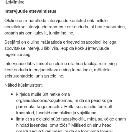
läbiviimine.
Intervjuude ettevalmistus
Oluline on määratleda intervjuude kontekst ehk millele
soovitakse intervjuude raames keskenduda, nt hea kaasamine,
organisatsiooni tulevik, juhtimine jne.
Seejärel on oluline määratleda erinevad osapooled, kellega
soovitakse intervjuu läbi viia, leppida kokku intervjuude
tegemise aeg.
Intervjuude läbiviimisel on oluline olla hea kuulaja rollis ning
keskenduda intervjueeritavale ning tema loole, mõtetele,
seisukohtadele, unistustele jne.
Näited küsimustest:
kirjelda mulle üht hetke oma
organisatsioonis/kogukonnas, mida sa pead kõige
paremaks kogemuseks. Hetk, kus sa olid tõeliselt
kaasatud, tundsid end olulise ja vajalikuna.
ilma et sa oleksid nüüd tagasihoidlik, mida sa kõige enam
hindad iseendas, oma töös? Millised on sinu head
omadused ja tugevused, mida sa tood oma tööellu,