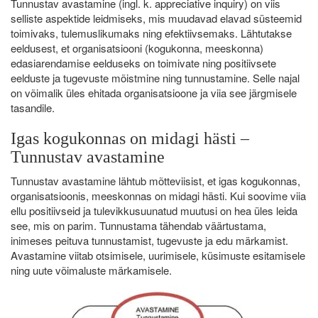
Tunnustav avastamine (ingl. k. appreciative inquiry) on viis
selliste aspektide leidmiseks, mis muudavad elavad süsteemid
toimivaks, tulemuslikumaks ning efektiivsemaks. Lähtutakse
eeldusest, et organisatsiooni (kogukonna, meeskonna)
edasiarendamise eelduseks on toimivate ning positiivsete
eelduste ja tugevuste mõistmine ning tunnustamine. Selle najal
on võimalik üles ehitada organisatsioone ja viia see järgmisele
tasandile.
Igas kogukonnas on midagi hästi –
Tunnustav avastamine
Tunnustav avastamine lähtub mõtteviisist, et igas kogukonnas,
organisatsioonis, meeskonnas on midagi hästi. Kui soovime viia
ellu positiivseid ja tulevikkusuunatud muutusi on hea üles leida
see, mis on parim. Tunnustama tähendab väärtustama,
inimeses peituva tunnustamist, tugevuste ja edu märkamist.
Avastamine viitab otsimisele, uurimisele, küsimuste esitamisele
ning uute võimaluste märkamisele.