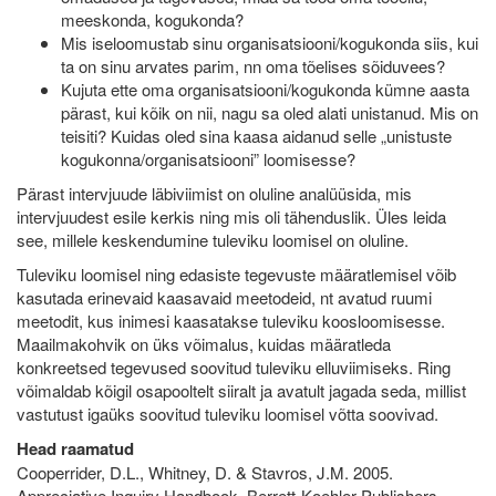
meeskonda, kogukonda?
Mis iseloomustab sinu organisatsiooni/kogukonda siis, kui
ta on sinu arvates parim, nn oma tõelises sõiduvees?
Kujuta ette oma organisatsiooni/kogukonda kümne aasta
pärast, kui kõik on nii, nagu sa oled alati unistanud. Mis on
teisiti? Kuidas oled sina kaasa aidanud selle „unistuste
kogukonna/organisatsiooni” loomisesse?
Pärast intervjuude läbiviimist on oluline analüüsida, mis
intervjuudest esile kerkis ning mis oli tähenduslik. Üles leida
see, millele keskendumine tuleviku loomisel on oluline.
Tuleviku loomisel ning edasiste tegevuste määratlemisel võib
kasutada erinevaid kaasavaid meetodeid, nt avatud ruumi
meetodit, kus inimesi kaasatakse tuleviku koosloomisesse.
Maailmakohvik on üks võimalus, kuidas määratleda
konkreetsed tegevused soovitud tuleviku elluviimiseks. Ring
võimaldab kõigil osapooltelt siiralt ja avatult jagada seda, millist
vastutust igaüks soovitud tuleviku loomisel võtta soovivad.
Head raamatud
Cooperrider, D.L., Whitney, D. & Stavros, J.M. 2005.
Appreciative Inquiry Handbook. Berrett-Koehler Publishers.