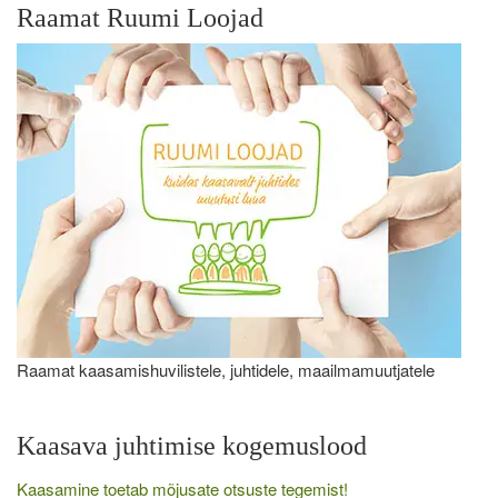
Raamat Ruumi Loojad
Raamat kaasamishuvilistele, juhtidele, maailmamuutjatele
Kaasava juhtimise kogemuslood
Kaasamine toetab mõjusate otsuste tegemist!