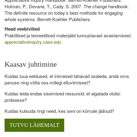
Holman, P., Devane, T., Cady. S. 2007. The change handbook.
The definite resource on today’s best methods for engaging
whole systems. Berrett-Koehler Publishers.
Head veebiviited
Praktilised ja teoreetilised materjalid tunnustavast avastamisest:
appreciativeinquiry.case.edu
Kaasav juhtimine
Kuidas luua eeldused, et inimesed tahavad osaleda, anda oma
panuse ning võtta osa millegi elluviimisest?
Kuidas leida endas sisemised ressursid, et algatada olulisi
protsesse?
Kuidas kutsuda ringi need, kes seni on kõrvale jäänud?
TUTVU LÄHEMALT