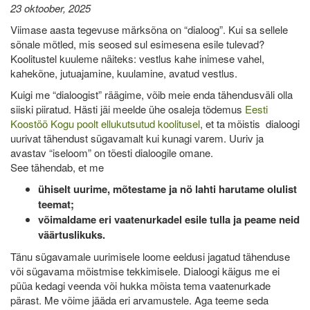
23 oktoober, 2025
Viimase aasta tegevuse märksõna on “dialoog”. Kui sa sellele
sõnale mõtled, mis seosed sul esimesena esile tulevad?
Koolitustel kuuleme näiteks: vestlus kahe inimese vahel,
kahekõne, jutuajamine, kuulamine, avatud vestlus.
Kuigi me “dialoogist” räägime, võib meie enda tähendusväli olla
siiski piiratud. Hästi jäi meelde ühe osaleja tõdemus
Eesti
Koostöö Kogu poolt ellukutsutud koolitusel
, et ta mõistis dialoogi
uurivat tähendust sügavamalt kui kunagi varem. Uuriv ja
avastav “iseloom” on tõesti dialoogile omane.
See tähendab, et me
ühiselt uurime, mõtestame ja nö lahti harutame olulist
teemat;
võimaldame eri vaatenurkadel esile tulla ja peame neid
väärtuslikuks.
Tänu sügavamale uurimisele loome eeldusi jagatud tähenduse
või sügavama mõistmise tekkimisele. Dialoogi käigus me ei
püüa kedagi veenda või hukka mõista tema vaatenurkade
pärast. Me võime jääda eri arvamustele. Aga teeme seda