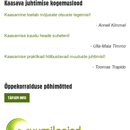
Kaasava juhtimise kogemuslood
Kaasamine toetab mõjusate otsuste tegemist!
-
Anneli Kimmel
Kaasamise kaudu heade suheteni!
-
Ulla-Maia Timmo
Kaasamise praktikad hõlbustavad muutuste juhtimist!
-
Toomas Trapido
Õppekorralduse põhimõtted
TÄPSEM INFO