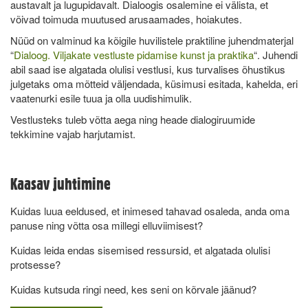
austavalt ja lugupidavalt. Dialoogis osalemine ei välista, et
võivad toimuda muutused arusaamades, hoiakutes.
Nüüd on valminud ka kõigile huvilistele praktiline juhendmaterjal
“
Dialoog. Viljakate vestluste pidamise kunst ja praktika
“. Juhendi
abil saad ise algatada olulisi vestlusi, kus turvalises õhustikus
julgetaks oma mõtteid väljendada, küsimusi esitada, kahelda, eri
vaatenurki esile tuua ja olla uudishimulik.
Vestlusteks tuleb võtta aega ning heade dialogiruumide
tekkimine vajab harjutamist.
Kaasav juhtimine
Kuidas luua eeldused, et inimesed tahavad osaleda, anda oma
panuse ning võtta osa millegi elluviimisest?
Kuidas leida endas sisemised ressursid, et algatada olulisi
protsesse?
Kuidas kutsuda ringi need, kes seni on kõrvale jäänud?