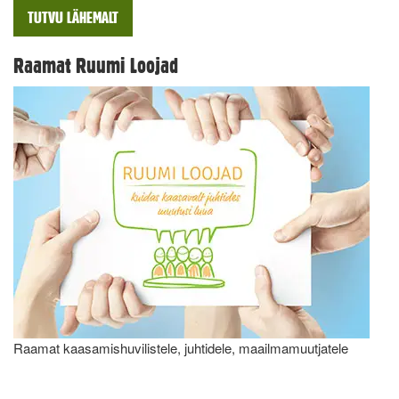
TUTVU LÄHEMALT
Raamat Ruumi Loojad
Raamat kaasamishuvilistele, juhtidele, maailmamuutjatele