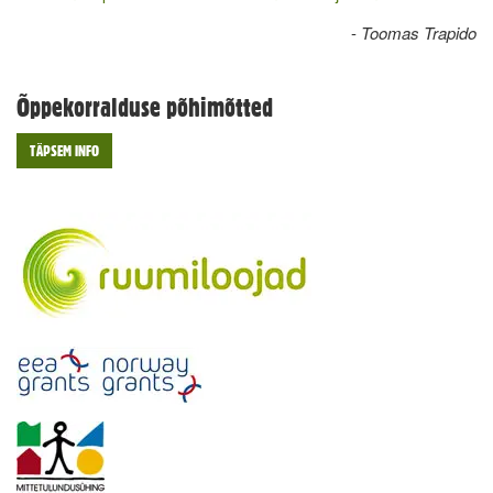
-
Toomas Trapido
Õppekorralduse põhimõtted
TÄPSEM INFO