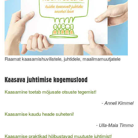
Raamat kaasamishuvilistele, juhtidele, maailmamuutjatele
Kaasava juhtimise kogemuslood
Kaasamine toetab mõjusate otsuste tegemist!
-
Anneli Kimmel
Kaasamise kaudu heade suheteni!
-
Ulla-Maia Timmo
Kaasamise praktikad hõlbustavad muutuste juhtimist!