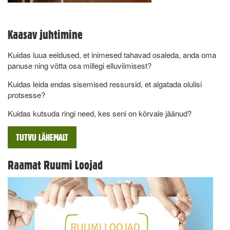
Kaasav juhtimine
Kuidas luua eeldused, et inimesed tahavad osaleda, anda oma
panuse ning võtta osa millegi elluviimisest?
Kuidas leida endas sisemised ressursid, et algatada olulisi
protsesse?
Kuidas kutsuda ringi need, kes seni on kõrvale jäänud?
TUTVU LÄHEMALT
Raamat Ruumi Loojad