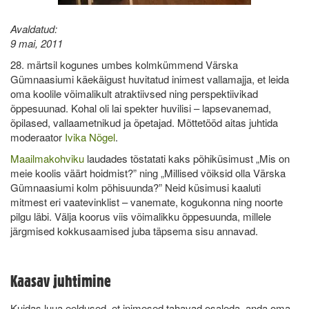
Avaldatud:
9 mai, 2011
28. märtsil kogunes umbes kolmkümmend Värska
Gümnaasiumi käekäigust huvitatud inimest vallamajja, et leida
oma koolile võimalikult atraktiivsed ning perspektiivikad
õppesuunad. Kohal oli lai spekter huvilisi – lapsevanemad,
õpilased, vallaametnikud ja õpetajad. Mõttetööd aitas juhtida
moderaator
Ivika Nõgel
.
Maailmakohviku
laudades tõstatati kaks põhiküsimust „Mis on
meie koolis väärt hoidmist?” ning „Millised võiksid olla Värska
Gümnaasiumi kolm põhisuunda?” Neid küsimusi kaaluti
mitmest eri vaatevinklist – vanemate, kogukonna ning noorte
pilgu läbi. Välja koorus viis võimalikku õppesuunda, millele
järgmised kokkusaamised juba täpsema sisu annavad.
Kaasav juhtimine
Kuidas luua eeldused, et inimesed tahavad osaleda, anda oma