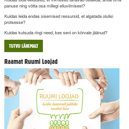
panuse ning võtta osa millegi elluviimisest?
Kuidas leida endas sisemised ressursid, et algatada olulisi
protsesse?
Kuidas kutsuda ringi need, kes seni on kõrvale jäänud?
TUTVU LÄHEMALT
Raamat Ruumi Loojad