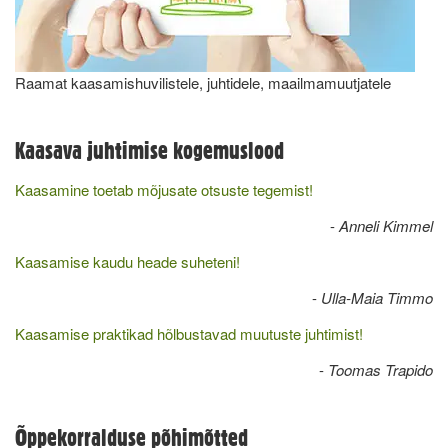
Raamat kaasamishuvilistele, juhtidele, maailmamuutjatele
Kaasava juhtimise kogemuslood
Kaasamine toetab mõjusate otsuste tegemist!
-
Anneli Kimmel
Kaasamise kaudu heade suheteni!
-
Ulla-Maia Timmo
Kaasamise praktikad hõlbustavad muutuste juhtimist!
-
Toomas Trapido
Õppekorralduse põhimõtted