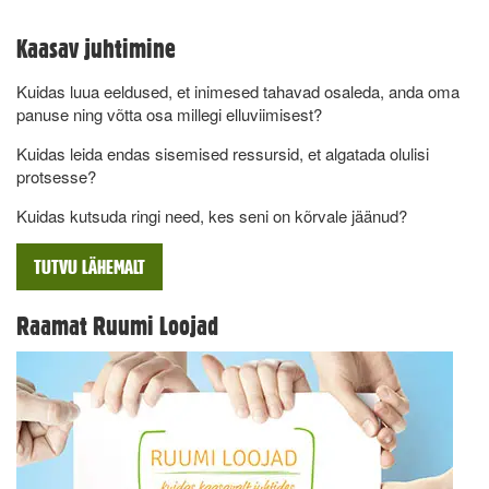
Kaasav juhtimine
Kuidas luua eeldused, et inimesed tahavad osaleda, anda oma
panuse ning võtta osa millegi elluviimisest?
Kuidas leida endas sisemised ressursid, et algatada olulisi
protsesse?
Kuidas kutsuda ringi need, kes seni on kõrvale jäänud?
TUTVU LÄHEMALT
Raamat Ruumi Loojad