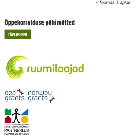
-
Toomas Trapido
Õppekorralduse põhimõtted
TÄPSEM INFO