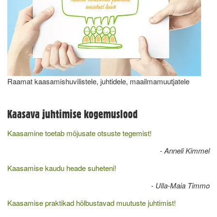
Raamat kaasamishuvilistele, juhtidele, maailmamuutjatele
Kaasava juhtimise kogemuslood
Kaasamine toetab mõjusate otsuste tegemist!
-
Anneli Kimmel
Kaasamise kaudu heade suheteni!
-
Ulla-Maia Timmo
Kaasamise praktikad hõlbustavad muutuste juhtimist!