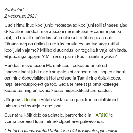
Avaldatud:
2 veebruar, 2021
Uudishimulikud koolijuhid mõtestavad koolijuhi rolli tänases ajas.
6- kuulise haridusinnovatsiooni meistriklassile panime puntki
ajal, mil maailm pöördus sõna otseses mõttes pea peale.
Tänane aeg on ühtlasi uute küsimuste esitamise aeg: millist
koolijuhti vajame? Milliseid uuendusi on tegelikult vaja käivitada,
et jõuda iga õppijani? Milline on parim kool maailma jaoks?
Haridusinnovatsiooni Meistriklassi fookuses on olnud
innovatsiooni juhtimise kompetentsi arendamine, inspiratsiooni
otsimine õppevisiitidelt Hollandisse ja Taani ning õpitu/kogetu
najal arendusprojektiga töö. Seda teineteist ja oma kolleege
kaasates ning erinevaid kaasamispraktikaid arendades.
Järgnev
videolugu
võtab kokku arenguteekonna olulisimad
taipamised osalejate endi poolt.
Suur tänu kõikidele osalejatele, partneritele ja
HARNO
‘le
võimaluse eest luua mitmekülgset arenguteekonda.
* Fotol on jäädvustatud kahe lennu 44 koolijuhti õppevisiidil