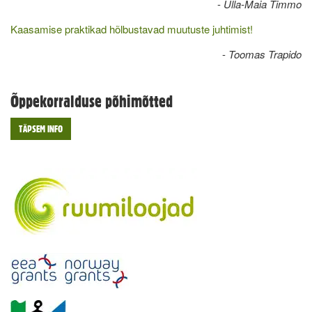
-
Ulla-Maia Timmo
Kaasamise praktikad hõlbustavad muutuste juhtimist!
-
Toomas Trapido
Õppekorralduse põhimõtted
TÄPSEM INFO