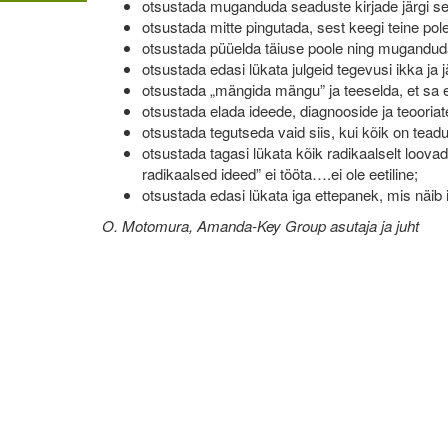
otsustada muganduda seaduste kirjade järgi sel
otsustada mitte pingutada, sest keegi teine pol
otsustada püüelda täiuse poole ning muganduda
otsustada edasi lükata julgeid tegevusi ikka ja j
otsustada „mängida mängu” ja teeselda, et sa e
otsustada elada ideede, diagnooside ja teooriate
otsustada tegutseda vaid siis, kui kõik on teadu
otsustada tagasi lükata kõik radikaalselt loovad
radikaalsed ideed” ei tööta….ei ole eetiline;
otsustada edasi lükata iga ettepanek, mis näib i
O. Motomura, Amanda-Key Group asutaja ja juht