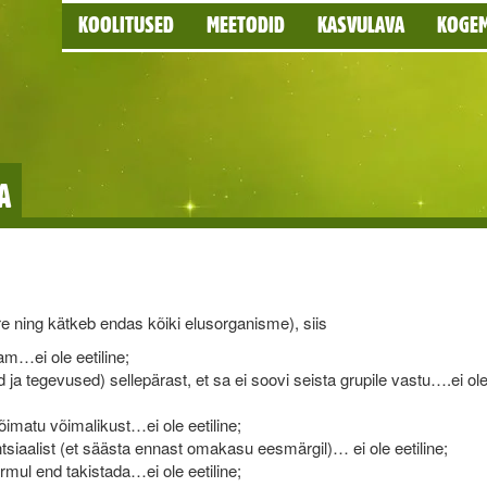
KOOLITUSED
MEETODID
KASVULAVA
KOGE
A
re ning kätkeb endas kõiki elusorganisme), siis
m…ei ole eetiline;
ja tegevused) sellepärast, et sa ei soovi seista grupile vastu….ei ol
õimatu võimalikust…ei ole eetiline;
iaalist (et säästa ennast omakasu eesmärgil)… ei ole eetiline;
irmul end takistada…ei ole eetiline;