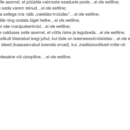
le asemel, et püüelda vaimsete seaduste poole…ei ole eetiline;
e seda varem teinud…ei ole eetiline;
 sellega mis näib „vaieldav/müüdav”…ei ole eetiline;
älle ning oodata õiget hetke…ei ole eetiline;
i näe manipuleerimist…ei ole eetiline;
 valduses selle asemel, et võtta riske ja tegutseda…ei ole eetiline;
slikult tõestatud isegi juhul, kui tõde on iseenesestmõistetav…ei ole ee
 ideed (kaasaarvatud iseenda omad), kui „traditsioonilised-mitte-nii-
deaalne või utoopiline….ei ole eetiline.