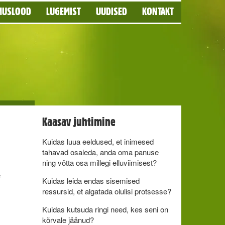
MUSLOOD
LUGEMIST
UUDISED
KONTAKT
Kaasav juhtimine
Kuidas luua eeldused, et inimesed
tahavad osaleda, anda oma panuse
ning võtta osa millegi elluviimisest?
e
Kuidas leida endas sisemised
ressursid, et algatada olulisi protsesse?
Kuidas kutsuda ringi need, kes seni on
kõrvale jäänud?