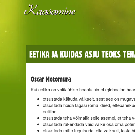
EETIKA JA KUIDAS ASJU TEOKS TEH
Oscar Motomura
Kui eetika on valik ühise heaolu nimel (globaalne haa
otsustada käituda väikselt, sest see on mugava
otsustada hoida tagasi (oma ideed, ettepanekud 
eetiline;
otsustada teha võimalik selle asemel, et teha v
otsustada rakendada vaid väike osa oma potents
otsustada mitte tegutseda, olla vaikselt, lasta h