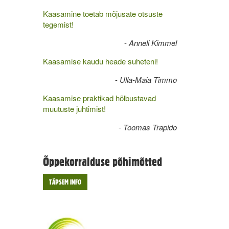
Kaasamine toetab mõjusate otsuste
tegemist!
-
Anneli Kimmel
Kaasamise kaudu heade suheteni!
-
Ulla-Maia Timmo
Kaasamise praktikad hõlbustavad
muutuste juhtimist!
-
Toomas Trapido
Õppekorralduse põhimõtted
TÄPSEM INFO