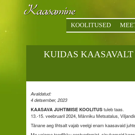
KOOLITUSED
MEE
KUIDAS KAASAVALT 
Avaldatud:
4 detsember, 2023
KAASAVA JUHTIMISE KOOLITUS
tuleb taas.
13.-15. veebruaril 2024, Männiku Metsatalus, Viljand
Tänane aeg lihtsalt vajab veelgi enam kaasavaid juht
Me vajame teadlikku eestvedamist, sisukamaid kaas