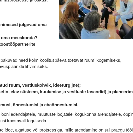
 inimesed julgevad oma
ada oma meeskonda?
oostööpartnerite
s pakuvad need kolm koolituspäeva toetavat ruumi kogemiseks,
evusplaanide lihvimiseks.
atud ruum, vestluskohvik, ideeturg jne);
efin, elav süsteem, kuulamise ja vestluste tasandid) ja planeerim
musi, õnnestumisi ja ebaõnnestumisi.
tsiooni edendajatele, muutuste loojatele, kogukonna arendajatele, õpp
kusi kaasavalt tegutseda.
se idee, algatuse või protsessiga, mille arendamine on sul praegu tööl