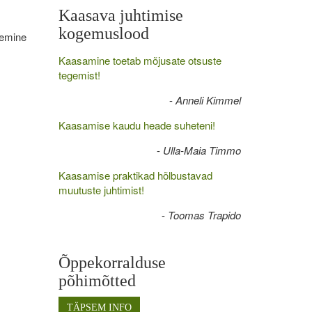
Kaasava juhtimise
kogemuslood
nemine
Kaasamine toetab mõjusate otsuste
tegemist!
-
Anneli Kimmel
Kaasamise kaudu heade suheteni!
-
Ulla-Maia Timmo
Kaasamise praktikad hõlbustavad
muutuste juhtimist!
-
Toomas Trapido
Õppekorralduse
põhimõtted
TÄPSEM INFO