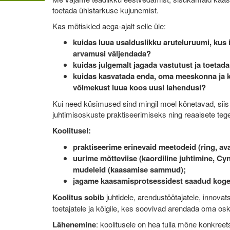
toetada ühistarkuse kujunemist.
Kas mõtiskled aega-ajalt selle üle:
kuidas luua usalduslikku aruteluruumi, kus
arvamusi väljendada?
kuidas julgemalt jagada vastutust ja toet
kuidas kasvatada enda, oma meeskonna ja k
võimekust luua koos uusi lahendusi?
Kui need küsimused sind mingil moel kõnetavad, sii
juhtimisoskuste praktiseerimiseks ning reaalsete teg
Koolitusel:
praktiseerime erinevaid meetodeid (ring, av
uurime mõtteviise (kaordiline juhtimine, Cyn
mudeleid (kaasamise sammud);
jagame kaasamisprotsessidest saadud koge
Koolitus sobib
juhtidele, arendustöötajatele, innova
toetajatele ja kõigile, kes soovivad arendada oma os
Lähenemine
: koolitusele on hea tulla mõne konkreet