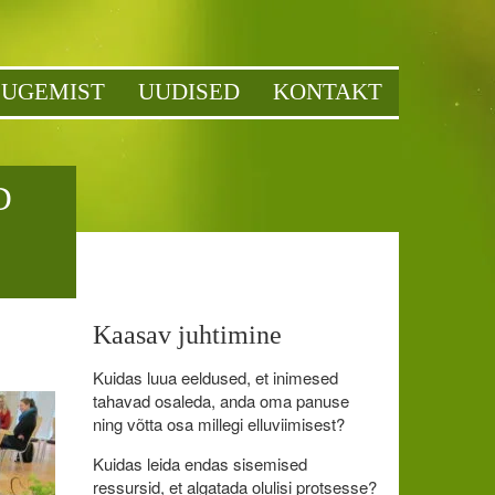
LUGEMIST
UUDISED
KONTAKT
D
Kaasav juhtimine
Kuidas luua eeldused, et inimesed
tahavad osaleda, anda oma panuse
ning võtta osa millegi elluviimisest?
Kuidas leida endas sisemised
ressursid, et algatada olulisi protsesse?