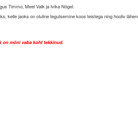
us Timmo, Meel Valk ja Ivika Nõgel.
s, kelle jaoks on oluline tegutsemine koos teistega ning hooliv lähe
hk on mõni vaba koht tekkinud.