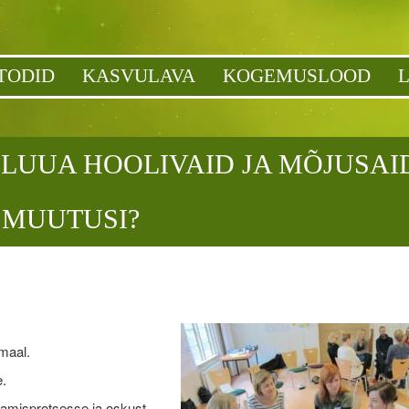
TODID
KASVULAVA
KOGEMUSLOOD
LUUA HOOLIVAID JA MÕJUSAI
MUUTUSI?
imaal.
e.
amisprotsesse ja oskust