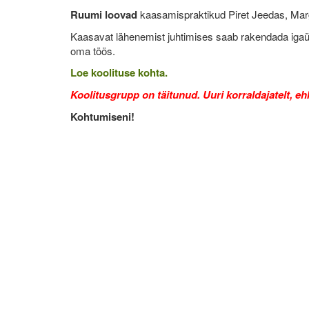
Ruumi loovad
kaasamispraktikud Piret Jeedas, Marg
Kaasavat lähenemist juhtimises saab rakendada igaük
oma töös.
Loe koolituse kohta.
Koolitusgrupp on täitunud. Uuri korraldajatelt, e
Kohtumiseni!