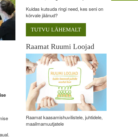
Kuidas kutsuda ringi need, kes seni on
kõrvale jäänud?
TUTVU LÄHEMALT
Raamat Ruumi Loojad
ise
Raamat kaasamishuvilistele, juhtidele,
imise
maailmamuutjatele
aual.