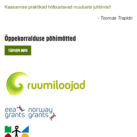
Kaasamise praktikad hõlbustavad muutuste juhtimist!
-
Toomas Trapido
Õppekorralduse põhimõtted
TÄPSEM INFO