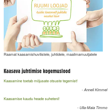
Raamat kaasamishuvilistele, juhtidele, maailmamuutjatele
Kaasava juhtimise kogemuslood
Kaasamine toetab mõjusate otsuste tegemist!
-
Anneli Kimmel
Kaasamise kaudu heade suheteni!
-
Ulla-Maia Timmo