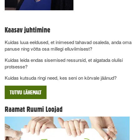
Kaasav juhtimine
Kuidas luua eeldused, et inimesed tahavad osaleda, anda oma
panuse ning võtta osa millegi elluviimisest?
Kuidas leida endas sisemised ressursid, et algatada olulisi
protsesse?
Kuidas kutsuda ringi need, kes seni on kõrvale jäänud?
TUTVU LÄHEMALT
Raamat Ruumi Loojad