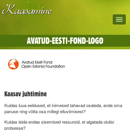
Toggle
navigat
AVATUD-EESTI-FOND-LOGO
Kaasav juhtimine
Kuidas luua eeldused, et inimesed tahavad osaleda, anda oma
panuse ning võtta osa millegi elluviimisest?
Kuidas leida endas sisemised ressursid, et algatada olulisi
protsesse?