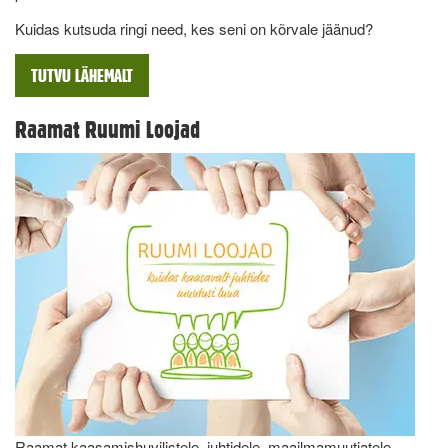
Kuidas kutsuda ringi need, kes seni on kõrvale jäänud?
TUTVU LÄHEMALT
Raamat Ruumi Loojad
Raamat kaasamishuvilistele, juhtidele, maailmamuutjatele