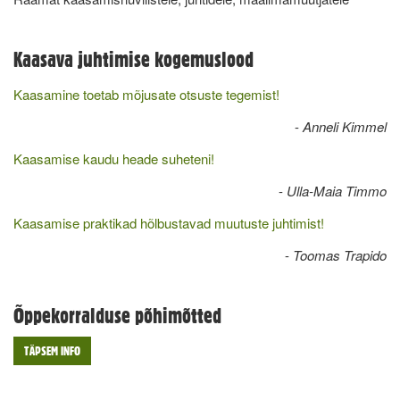
Kaasava juhtimise kogemuslood
Kaasamine toetab mõjusate otsuste tegemist!
-
Anneli Kimmel
Kaasamise kaudu heade suheteni!
-
Ulla-Maia Timmo
Kaasamise praktikad hõlbustavad muutuste juhtimist!
-
Toomas Trapido
Õppekorralduse põhimõtted
TÄPSEM INFO