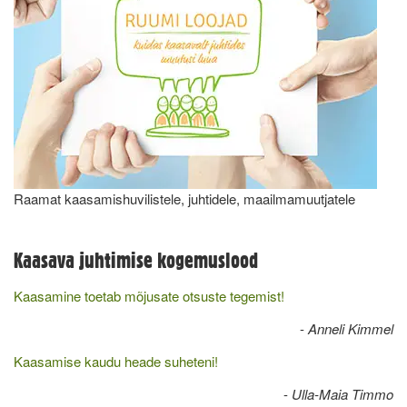
Raamat kaasamishuvilistele, juhtidele, maailmamuutjatele
Kaasava juhtimise kogemuslood
Kaasamine toetab mõjusate otsuste tegemist!
-
Anneli Kimmel
Kaasamise kaudu heade suheteni!
-
Ulla-Maia Timmo