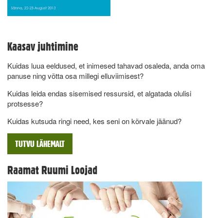
Kaasav juhtimine
Kuidas luua eeldused, et inimesed tahavad osaleda, anda oma
panuse ning võtta osa millegi elluviimisest?
Kuidas leida endas sisemised ressursid, et algatada olulisi
protsesse?
Kuidas kutsuda ringi need, kes seni on kõrvale jäänud?
TUTVU LÄHEMALT
Raamat Ruumi Loojad