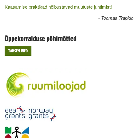
Kaasamise praktikad hõlbustavad muutuste juhtimist!
-
Toomas Trapido
Õppekorralduse põhimõtted
TÄPSEM INFO