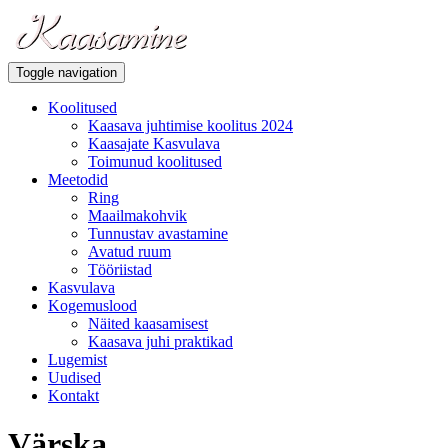
Toggle navigation
Koolitused
Kaasava juhtimise koolitus 2024
Kaasajate Kasvulava
Toimunud koolitused
Meetodid
Ring
Maailmakohvik
Tunnustav avastamine
Avatud ruum
Tööriistad
Kasvulava
Kogemuslood
Näited kaasamisest
Kaasava juhi praktikad
Lugemist
Uudised
Kontakt
Värska