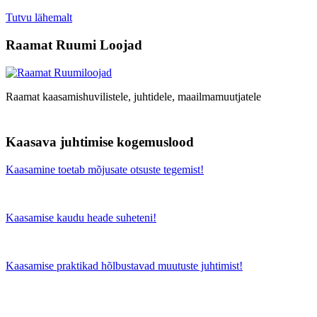
Tutvu lähemalt
Raamat Ruumi Loojad
Raamat kaasamishuvilistele, juhtidele, maailmamuutjatele
Kaasava juhtimise kogemuslood
Kaasamine toetab mõjusate otsuste tegemist!
Kaasamise kaudu heade suheteni!
Kaasamise praktikad hõlbustavad muutuste juhtimist!