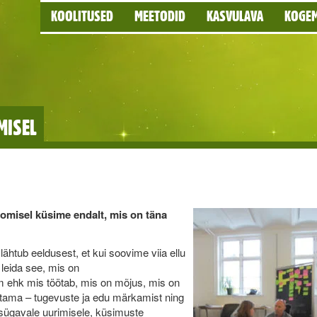
KOOLITUSED
MEETODID
KASVULAVA
KOGE
MISEL
oomisel küsime endalt, mis on täna
) lähtub eeldusest, et kui soovime viia ellu
 leida see, mis on
 ehk mis töötab, mis on mõjus, mis on
stama – tugevuste ja edu märkamist ning
, sügavale uurimisele, küsimuste