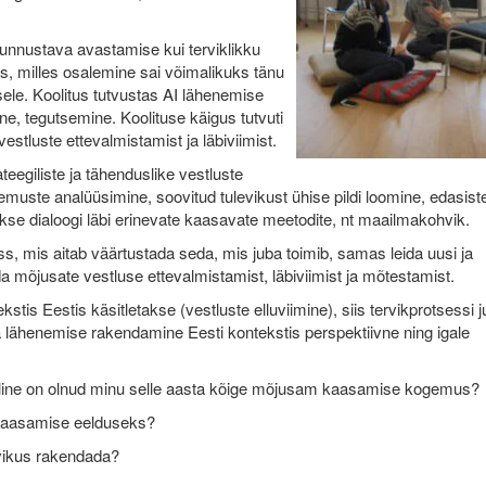
unnustava avastamise kui terviklikku
us, milles osalemine sai võimalikuks tänu
le. Koolitus tutvustas AI lähenemise
e, tegutsemine. Koolituse käigus tutvuti
estluste ettevalmistamist ja läbiviimist.
egiliste ja tähenduslike vestluste
ulemuste analüüsimine, soovitud tulevikust ühise pildi loomine, edasist
se dialoogi läbi erinevate kaasavate meetodite, nt maailmakohvik.
 mis aitab väärtustada seda, mis juba toimib, samas leida uusi ja
a mõjusate vestluse ettevalmistamist, läbiviimist ja mõtestamist.
tis Eestis käsitletakse (vestluste elluviimine), siis tervikprotsessi 
lähenemise rakendamine Eesti kontekstis perspektiivne ning igale
lline on olnud minu selle aasta kõige mõjusam kaasamise kogemus?
 kaasamise eelduseks?
evikus rakendada?