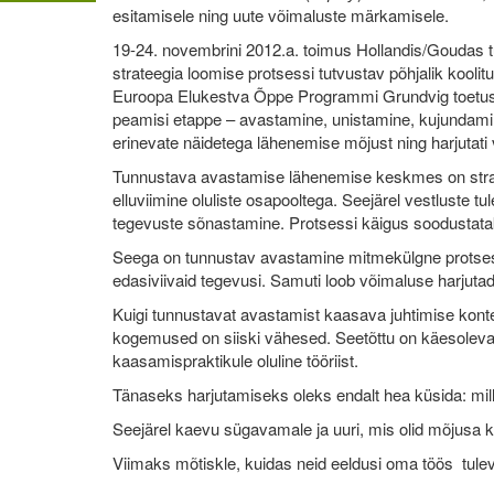
esitamisele ning uute võimaluste märkamisele.
19-24. novembrini 2012.a. toimus Hollandis/Goudas t
strateegia loomise protsessi tutvustav põhjalik koolit
Euroopa Elukestva Õppe Programmi Grundvig toetuse
peamisi etappe – avastamine, unistamine, kujundamin
erinevate näidetega lähenemise mõjust ning harjutati v
Tunnustava avastamise lähenemise keskmes on strate
elluviimine oluliste osapooltega. Seejärel vestluste t
tegevuste sõnastamine. Protsessi käigus soodustatak
Seega on tunnustav avastamine mitmekülgne protsess,
edasiviivaid tegevusi. Samuti loob võimaluse harjutad
Kuigi tunnustavat avastamist kaasava juhtimise konteks
kogemused on siiski vähesed. Seetõttu on käesoleva 
kaasamispraktikule oluline tööriist.
Tänaseks harjutamiseks oleks endalt hea küsida: mi
Seejärel kaevu sügavamale ja uuri, mis olid mõjusa
Viimaks mõtiskle, kuidas neid eeldusi oma töös tul