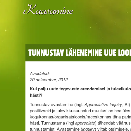
TUNNUSTAV LÄHENEMINE UUE LOO
Avaldatud:
20 detsember, 2012
Kui palju uute tegevuste arendamisel ja tulevikul
hästi?
Tunnustav avastamine (ingl.
Appreciative Inquiry
, AI
positiivseid ja tulevikkusuunatud muutusi on hea üles
kogukonnas/organisatsioonis/meeskonnas täna parim
hästi. Tunnustama (ingl
appreciate
) tähendab väärtu
tunnustamist. Avastamine (
inquiry
) viitab otsimisele