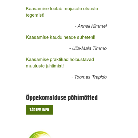
Kaasamine toetab mõjusate otsuste
tegemist!
-
Anneli Kimmel
Kaasamise kaudu heade suheteni!
-
Ulla-Maia Timmo
Kaasamise praktikad hõlbustavad
muutuste juhtimist!
-
Toomas Trapido
Õppekorralduse põhimõtted
TÄPSEM INFO