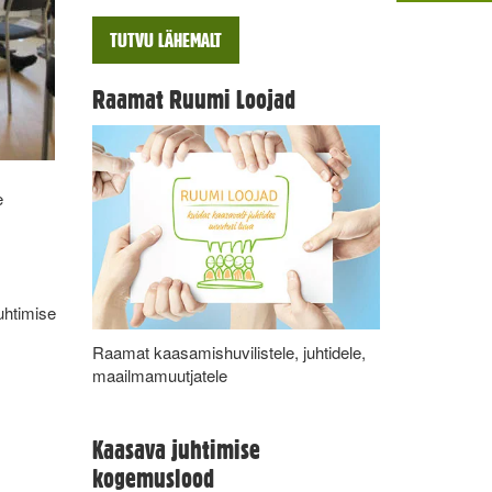
TUTVU LÄHEMALT
Raamat Ruumi Loojad
e
juhtimise
Raamat kaasamishuvilistele, juhtidele,
maailmamuutjatele
Kaasava juhtimise
kogemuslood