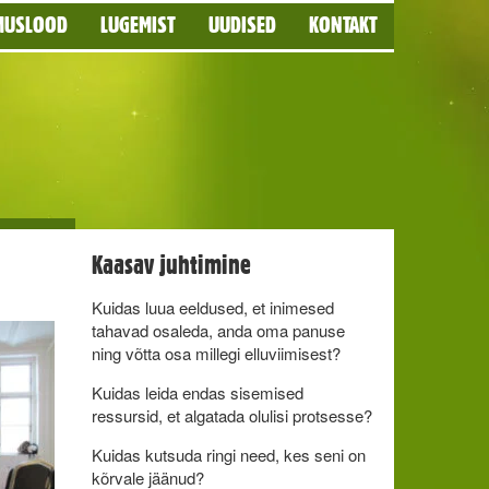
MUSLOOD
LUGEMIST
UUDISED
KONTAKT
Kaasav juhtimine
Kuidas luua eeldused, et inimesed
tahavad osaleda, anda oma panuse
ning võtta osa millegi elluviimisest?
Kuidas leida endas sisemised
ressursid, et algatada olulisi protsesse?
Kuidas kutsuda ringi need, kes seni on
kõrvale jäänud?