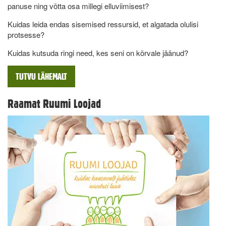
panuse ning võtta osa millegi elluviimisest?
Kuidas leida endas sisemised ressursid, et algatada olulisi
protsesse?
Kuidas kutsuda ringi need, kes seni on kõrvale jäänud?
TUTVU LÄHEMALT
Raamat Ruumi Loojad