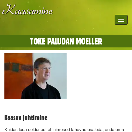
Toggle
navigat
TOKE PALUDAN MOELLER
Kaasav juhtimine
Kuidas luua eeldused, et inimesed tahavad osaleda, anda oma