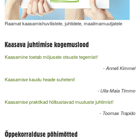
Raamat kaasamishuvilistele, juhtidele, maailmamuutjatele
Kaasava juhtimise kogemuslood
Kaasamine toetab mõjusate otsuste tegemist!
-
Anneli Kimmel
Kaasamise kaudu heade suheteni!
-
Ulla-Maia Timmo
Kaasamise praktikad hõlbustavad muutuste juhtimist!
-
Toomas Trapido
Õppekorralduse põhimõtted