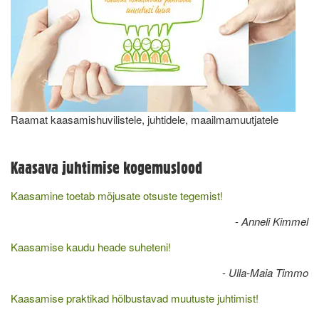
Raamat kaasamishuvilistele, juhtidele, maailmamuutjatele
Kaasava juhtimise kogemuslood
Kaasamine toetab mõjusate otsuste tegemist!
-
Anneli Kimmel
Kaasamise kaudu heade suheteni!
-
Ulla-Maia Timmo
Kaasamise praktikad hõlbustavad muutuste juhtimist!