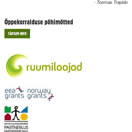
-
Toomas Trapido
Õppekorralduse põhimõtted
TÄPSEM INFO