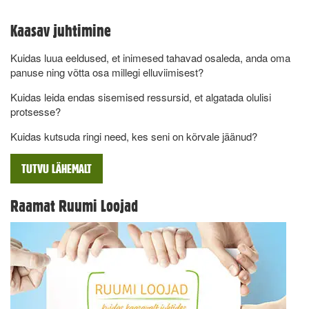
Kaasav juhtimine
Kuidas luua eeldused, et inimesed tahavad osaleda, anda oma
panuse ning võtta osa millegi elluviimisest?
Kuidas leida endas sisemised ressursid, et algatada olulisi
protsesse?
Kuidas kutsuda ringi need, kes seni on kõrvale jäänud?
TUTVU LÄHEMALT
Raamat Ruumi Loojad