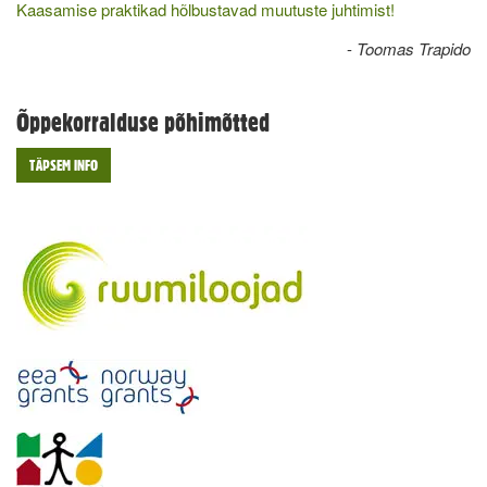
Kaasamise praktikad hõlbustavad muutuste juhtimist!
-
Toomas Trapido
Õppekorralduse põhimõtted
TÄPSEM INFO