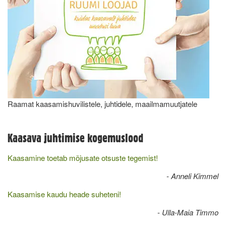
Raamat kaasamishuvilistele, juhtidele, maailmamuutjatele
Kaasava juhtimise kogemuslood
Kaasamine toetab mõjusate otsuste tegemist!
-
Anneli Kimmel
Kaasamise kaudu heade suheteni!
-
Ulla-Maia Timmo