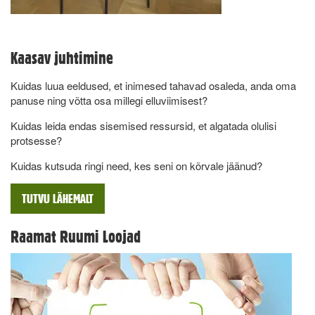
Kaasav juhtimine
Kuidas luua eeldused, et inimesed tahavad osaleda, anda oma
panuse ning võtta osa millegi elluviimisest?
Kuidas leida endas sisemised ressursid, et algatada olulisi
protsesse?
Kuidas kutsuda ringi need, kes seni on kõrvale jäänud?
TUTVU LÄHEMALT
Raamat Ruumi Loojad