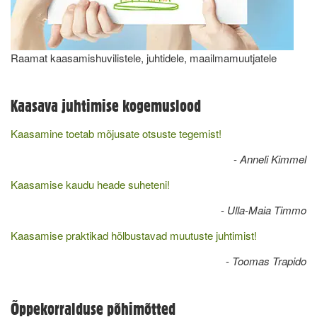
Raamat kaasamishuvilistele, juhtidele, maailmamuutjatele
Kaasava juhtimise kogemuslood
Kaasamine toetab mõjusate otsuste tegemist!
-
Anneli Kimmel
Kaasamise kaudu heade suheteni!
-
Ulla-Maia Timmo
Kaasamise praktikad hõlbustavad muutuste juhtimist!
-
Toomas Trapido
Õppekorralduse põhimõtted