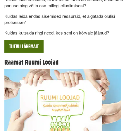
panuse ning võtta osa millegi elluviimisest?
Kuidas leida endas sisemised ressursid, et algatada olulisi
protsesse?
Kuidas kutsuda ringi need, kes seni on kõrvale jäänud?
TUTVU LÄHEMALT
Raamat Ruumi Loojad