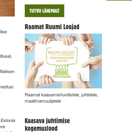
TUTVU LÄHEMALT
Raamat Ruumi Loojad
lise
litusel,
 Nielsen
vestlusi
Raamat kaasamishuvilistele, juhtidele,
maailmamuutjatele
Kaasava juhtimise
n Estonia
ove
kogemuslood