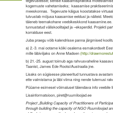
tegevustesse; senise kaasamispraktika mõtestamise
kogemuste vahetamiseks; kaasamise praktiseerimi
meeskonnas. Tegevuste käigus koostatakse virtuaa
tutvustab mõjusa kaasamise eeldusi ja näiteid. Meeto
täieneb teemakohane veebikeskkond kaasamine.ee. 
tunnustatud väliskoolitajad ja –eksperdid. Projekti 
korralduse eest.
Juba praegu võib kalendrisse panna järgmised koolit
a) 2.-3. mai ootame kõiki osalema esmakordselt Eest
mille läbiviijaks on Anne Madsen
(http://drawmorestu
b) 21.-25. august toimub aga rahvusvaheline kaasava
Taanist, James Ede Rootsi/Austraalia jne.
Lisaks on sügisesse planeeritud tunnustava avastam
ette valmistama ja läbi viima ning nende tulemusi r
Püüame esimesel võimalusel täiendava info veebile l
Lisainformatsioon, piret@ruumiloojad.ee
Project „Building Capacity of Practitioners of Partici
through building the capacity of NGO Ruumiloojad and i