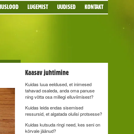
MUSLOOD
LUGEMIST
UUDISED
KONTAKT
Kaasav juhtimine
Kuidas luua eeldused, et inimesed
tahavad osaleda, anda oma panuse
ning võtta osa millegi elluviimisest?
Kuidas leida endas sisemised
ressursid, et algatada olulisi protsesse?
Kuidas kutsuda ringi need, kes seni on
kõrvale jäänud?