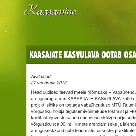
KAASAJATE KASVULAVA OOTAB OS
Avaldatud:
27 veebruar, 2013
Head uudised teevad meele rõõmsaks – Vabaühendus
arenguprogrammi KAASAJATE KASVULAVA 7500 eur
projekti sihiks on toetada vabaühenduse MTÜ Ruumil
võrgustiku hoidja tegutsemivõimekuse tõstmist ja –
koolitustegevuste kaudu ühenduse aktiivgrupi ja sed
võrgustiku (ca 80 in) liikmete arendamiseks ja laien
arengukeskkond uute teadmiste, oskuste, praktikat