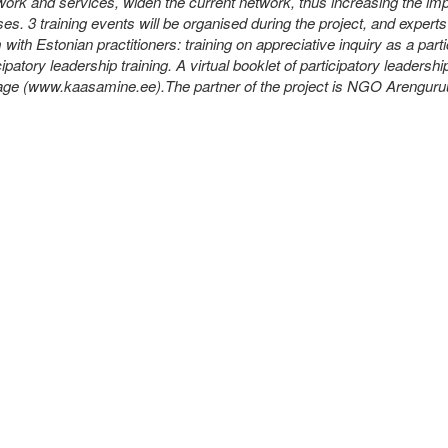
work and services, widen the current network, thus increasing the imp
es. 3 training events will be organised during the project, and expert
m with Estonian practitioners: training on appreciative inquiry as a part
ipatory leadership training. A virtual booklet of participatory leadership
page (www.kaasamine.ee).The partner of the project is NGO Arenguru