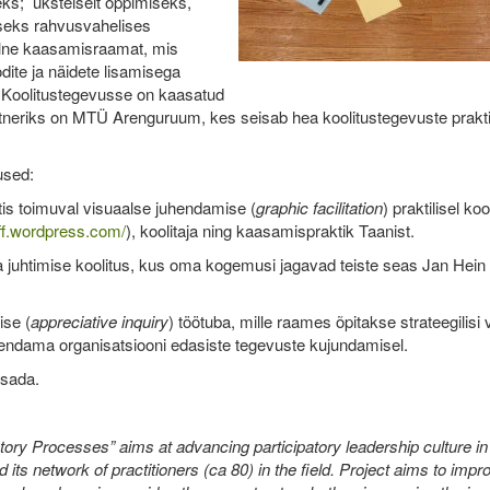
ks; üksteiselt õppimiseks,
seks rahvusvahelises
lne kaasamisraamat, mis
dite ja näidete lisamisega
Koolitustegevusse on kaasatud
partneriks on MTÜ Arenguruum, kes seisab hea koolitustegevuste prakti
used:
is toimuval visuaalse juhendamise (
graphic facilitation
) praktilisel koo
ff.wordpress.com/
), koolitaja ning kaasamispraktik Taanist.
 juhtimise koolitus, kus oma kogemusi jagavad teiste seas Jan Hein
ise (
appreciative inquiry
) töötuba, mille raames õpitakse strateegilisi 
akendama organisatsiooni edasiste tegevuste kujundamisel.
isada.
patory Processes” aims at advancing participatory leadership culture i
ts network of practitioners (ca 80) in the field. Project aims to impr