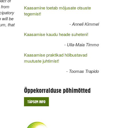
act of
s from
Kaasamine toetab mõjusate otsuste
icipatory
tegemist!
 will be
-
Anneli Kimmel
um, that
Kaasamise kaudu heade suheteni!
-
Ulla-Maia Timmo
Kaasamise praktikad hõlbustavad
muutuste juhtimist!
-
Toomas Trapido
Õppekorralduse põhimõtted
TÄPSEM INFO