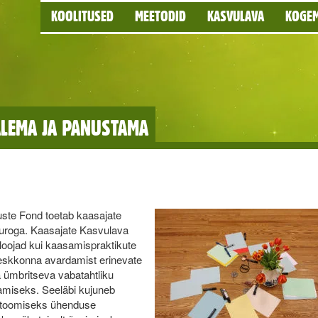
KOOLITUSED
MEETODID
KASVULAVA
KOGE
ALEMA JA PANUSTAMA
te Fond toetab kaasajate
oga. Kaasajate Kasvulava
oojad kui kaasamispraktikute
keskkonna avardamist erinevate
a ümbritseva vabatahtliku
damiseks. Seeläbi kujuneb
e toomiseks ühenduse