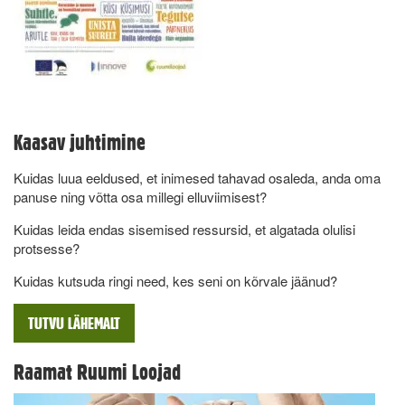
Kaasav juhtimine
Kuidas luua eeldused, et inimesed tahavad osaleda, anda oma
panuse ning võtta osa millegi elluviimisest?
Kuidas leida endas sisemised ressursid, et algatada olulisi
protsesse?
Kuidas kutsuda ringi need, kes seni on kõrvale jäänud?
TUTVU LÄHEMALT
Raamat Ruumi Loojad