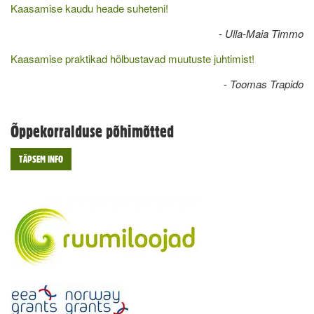
Kaasamise kaudu heade suheteni!
-
Ulla-Maia Timmo
Kaasamise praktikad hõlbustavad muutuste juhtimist!
-
Toomas Trapido
Õppekorralduse põhimõtted
TÄPSEM INFO